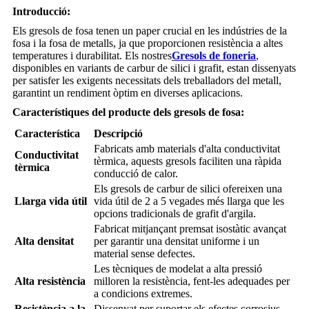
Introducció:
Els gresols de fosa tenen un paper crucial en les indústries de la
fosa i la fosa de metalls, ja que proporcionen resistència a altes
temperatures i durabilitat. Els nostres
Gresols de foneria
,
disponibles en variants de carbur de silici i grafit, estan dissenyats
per satisfer les exigents necessitats dels treballadors del metall,
garantint un rendiment òptim en diverses aplicacions.
Característiques del producte dels gresols de fosa:
Característica
Descripció
Fabricats amb materials d'alta conductivitat
Conductivitat
tèrmica, aquests gresols faciliten una ràpida
tèrmica
conducció de calor.
Els gresols de carbur de silici ofereixen una
Llarga vida útil
vida útil de 2 a 5 vegades més llarga que les
opcions tradicionals de grafit d'argila.
Fabricat mitjançant premsat isostàtic avançat
Alta densitat
per garantir una densitat uniforme i un
material sense defectes.
Les tècniques de modelat a alta pressió
Alta resistència
milloren la resistència, fent-les adequades per
a condicions extremes.
Resistència a la
Dissenyat per suportar els efectes corrosius