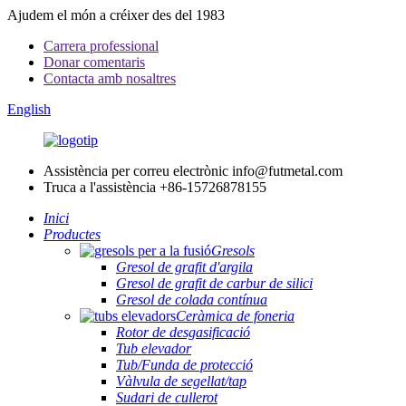
Ajudem el món a créixer des del 1983
Carrera professional
Donar comentaris
Contacta amb nosaltres
English
Assistència per correu electrònic
info@futmetal.com
Truca a l'assistència
+86-15726878155
Inici
Productes
Gresols
Gresol de grafit d'argila
Gresol de grafit de carbur de silici
Gresol de colada contínua
Ceràmica de foneria
Rotor de desgasificació
Tub elevador
Tub/Funda de protecció
Vàlvula de segellat/tap
Sudari de cullerot