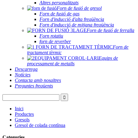
Altres personalitzats
Forn de fusió de gresol
Forn de fusió de gas
Forn d'inducció d'alta freqüència
Forn d'inducció de mitjana freqüència
Forn de fusió de ferralla
Forn rotatiu
forn de reverber
Forn de
tractament tèrmic
Equips de
processament de metalls
Descarrega
Notícies
Contacta amb nosaltres
Preguntes freqüents
Inici
Productes
Gresols
Gresol de colada contínua
Categories