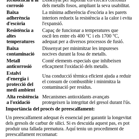
corrosió
dels metalls fosos, ampliant la seva usabilitat.
Baixa
La mínima adherència d'escòria a les parets
adherència
interiors redueix la resistència a la calor i evita
d'escòria
l'expansió.
Resistència a
Capaç de funcionar a temperatures que
altes
oscil·len entre els 400 °C i els 1700 °C,
temperatures
adequat per a diversos processos de fusió.
Baixa
Dissenyat per minimitzar les impureses
contaminació
nocives durant la fosa de metalls.
Metall
Conté elements especials que inhibeixen
anticorrosió
eficaçment l'oxidació dels metalls.
Estalvi
Una conducció tèrmica eficient ajuda a reduir
d'energia i
el consum de combustible i minimitza la
protecció del
contaminació per residus.
medi ambient
Alta resistència
Mecanismes antioxidants avançats
a l'oxidació
protegeixen la integritat del gresol durant l'ús.
Importància del procés de preescalfament:
Un preescalfament adequat és essencial per garantir la longevitat
dels gresols de carbur de silici. Si es descuida aquest pas, es pot
produir una fallada prematura. Aquí teniu un procediment de
preescalfament recomanat: