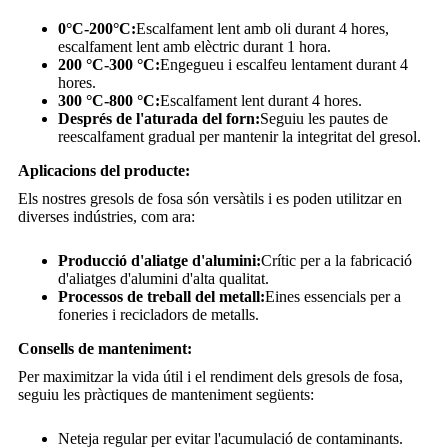
0°C-200°C:
Escalfament lent amb oli durant 4 hores,
escalfament lent amb elèctric durant 1 hora.
200 °C-300 °C:
Engegueu i escalfeu lentament durant 4
hores.
300 °C-800 °C:
Escalfament lent durant 4 hores.
Després de l'aturada del forn:
Seguiu les pautes de
reescalfament gradual per mantenir la integritat del gresol.
Aplicacions del producte:
Els nostres gresols de fosa són versàtils i es poden utilitzar en
diverses indústries, com ara:
Producció d'aliatge d'alumini:
Crític per a la fabricació
d'aliatges d'alumini d'alta qualitat.
Processos de treball del metall:
Eines essencials per a
foneries i recicladors de metalls.
Consells de manteniment:
Per maximitzar la vida útil i el rendiment dels gresols de fosa,
seguiu les pràctiques de manteniment següents:
Neteja regular per evitar l'acumulació de contaminants.