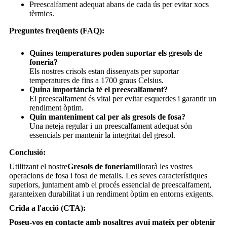
Preescalfament adequat abans de cada ús per evitar xocs
tèrmics.
Preguntes freqüents (FAQ):
Quines temperatures poden suportar els gresols de
foneria?
Els nostres crisols estan dissenyats per suportar
temperatures de fins a 1700 graus Celsius.
Quina importància té el preescalfament?
El preescalfament és vital per evitar esquerdes i garantir un
rendiment òptim.
Quin manteniment cal per als gresols de fosa?
Una neteja regular i un preescalfament adequat són
essencials per mantenir la integritat del gresol.
Conclusió:
Utilitzant el nostre
Gresols de foneria
millorarà les vostres
operacions de fosa i fosa de metalls. Les seves característiques
superiors, juntament amb el procés essencial de preescalfament,
garanteixen durabilitat i un rendiment òptim en entorns exigents.
Crida a l'acció (CTA):
Poseu-vos en contacte amb nosaltres avui mateix per obtenir