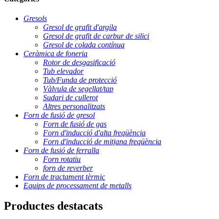
Gresols
Gresol de grafit d'argila
Gresol de grafit de carbur de silici
Gresol de colada contínua
Ceràmica de foneria
Rotor de desgasificació
Tub elevador
Tub/Funda de protecció
Vàlvula de segellat/tap
Sudari de cullerot
Altres personalitzats
Forn de fusió de gresol
Forn de fusió de gas
Forn d'inducció d'alta freqüència
Forn d'inducció de mitjana freqüència
Forn de fusió de ferralla
Forn rotatiu
forn de reverber
Forn de tractament tèrmic
Equips de processament de metalls
Productes destacats