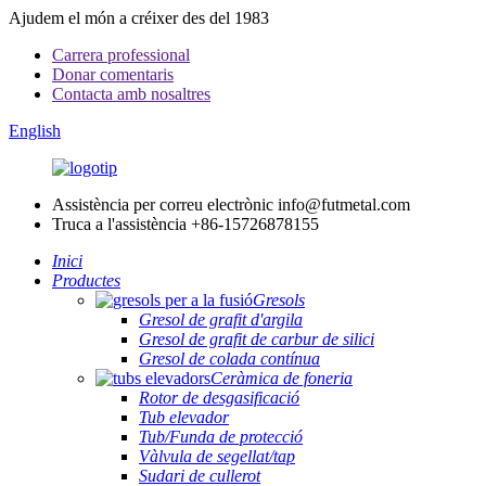
Ajudem el món a créixer des del 1983
Carrera professional
Donar comentaris
Contacta amb nosaltres
English
Assistència per correu electrònic
info@futmetal.com
Truca a l'assistència
+86-15726878155
Inici
Productes
Gresols
Gresol de grafit d'argila
Gresol de grafit de carbur de silici
Gresol de colada contínua
Ceràmica de foneria
Rotor de desgasificació
Tub elevador
Tub/Funda de protecció
Vàlvula de segellat/tap
Sudari de cullerot