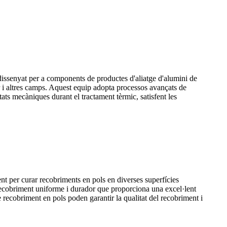
 dissenyat per a components de productes d'aliatge d'alumini de
tar i altres camps. Aquest equip adopta processos avançats de
tats mecàniques durant el tractament tèrmic, satisfent les
nt per curar recobriments en pols en diverses superfícies
n recobriment uniforme i durador que proporciona una excel·lent
de recobriment en pols poden garantir la qualitat del recobriment i