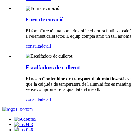
Forn de curació
El forn Cure té una porta de doble obertura i utilitza cale
a l'element calefactor. L'equip compta amb un tall automàti
consulta
detall
Escalfadors de cullerot
El nostre
Contenidor de transport d'alumini fos
està es
que la caiguda de temperatura de l'alumini fos es manting
sense comprometre la qualitat del metall.
consulta
detall