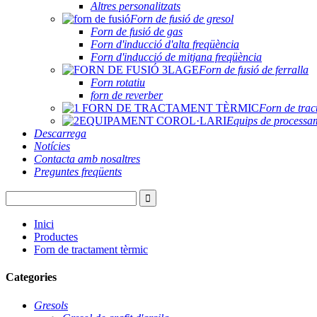
Altres personalitzats
Forn de fusió de gresol
Forn de fusió de gas
Forn d'inducció d'alta freqüència
Forn d'inducció de mitjana freqüència
Forn de fusió de ferralla
Forn rotatiu
forn de reverber
Forn de trac
Equips de processam
Descarrega
Notícies
Contacta amb nosaltres
Preguntes freqüents
Inici
Productes
Forn de tractament tèrmic
Categories
Gresols