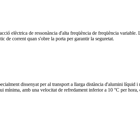
facció elèctrica de ressonància d'alta freqüència de freqüència variable. L
c de corrent quan s'obre la porta per garantir la seguretat.
pecialment dissenyat per al transport a llarga distància d'alumini líquid 
ui mínima, amb una velocitat de refredament inferior a 10 °C per hora, c