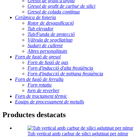
Gresol de grafit d'argila
Gresol de grafit de carbur de silici
Gresol de colada contínua
Ceràmica de foneria
Rotor de desgasificació
Tub elevador
Tub/Funda de protecció
Vàlvula de segellat/tap
Sudari de cullerot
Altres personalitzats
Forn de fusió de gresol
Forn de fusió de gas
Forn d'inducció d'alta freqüència
Forn d'inducció de mitjana freqüència
Forn de fusió de ferralla
Forn rotatiu
forn de reverber
Forn de tractament tèrmic
Equips de processament de metalls
Productes destacats
Tub vertical amb carbur de silici aglutinat per nitrur