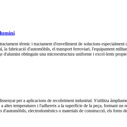
alumini
 tractament tèrmic i tractament d'envelliment de solucions especialment
l, la fabricació d'automòbils, el transport ferroviari, l'equipament mili
tge d'alumini obtinguin una microestructura uniforme i excel·lents propie
issenyat per a aplicacions de recobriment industrial. S'utilitza àmpliame
 a altes temperatures i l'adhereix a la superfície de la peça, formant u
peces d'automòbils, electrodomèstics o materials de construcció, els forns 