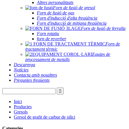
Altres personalitzats
Forn de fusió de gresol
Forn de fusió de gas
Forn d'inducció d'alta freqüència
Forn d'inducció de mitjana freqüència
Forn de fusió de ferralla
Forn rotatiu
forn de reverber
Forn de
tractament tèrmic
Equips de
processament de metalls
Descarrega
Notícies
Contacta amb nosaltres
Preguntes freqüents
Inici
Productes
Gresols
Gresol de grafit de carbur de silici
Categories