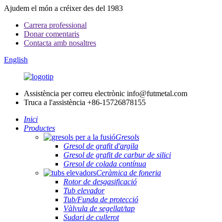
Ajudem el món a créixer des del 1983
Carrera professional
Donar comentaris
Contacta amb nosaltres
English
Assistència per correu electrònic
info@futmetal.com
Truca a l'assistència
+86-15726878155
Inici
Productes
Gresols
Gresol de grafit d'argila
Gresol de grafit de carbur de silici
Gresol de colada contínua
Ceràmica de foneria
Rotor de desgasificació
Tub elevador
Tub/Funda de protecció
Vàlvula de segellat/tap
Sudari de cullerot