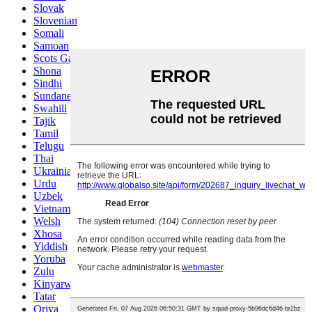
Slovak
Slovenian
Somali
Samoan
Scots Gaelic
Shona
Sindhi
Sundanese
Swahili
Tajik
Tamil
Telugu
Thai
Ukrainian
Urdu
Uzbek
Vietnamese
Welsh
Xhosa
Yiddish
Yoruba
Zulu
Kinyarwanda
Tatar
Oriya