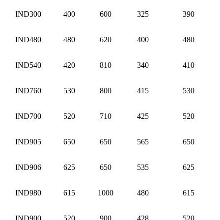
IND300
400
600
325
390
IND480
480
620
400
480
IND540
420
810
340
410
IND760
530
800
415
530
IND700
520
710
425
520
IND905
650
650
565
650
IND906
625
650
535
625
IND980
615
1000
480
615
IND900
520
900
428
520