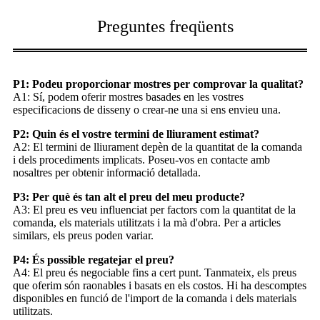
Preguntes freqüents
P1: Podeu proporcionar mostres per comprovar la qualitat?
A1: Sí, podem oferir mostres basades en les vostres
especificacions de disseny o crear-ne una si ens envieu una.
P2: Quin és el vostre termini de lliurament estimat?
A2: El termini de lliurament depèn de la quantitat de la comanda
i dels procediments implicats. Poseu-vos en contacte amb
nosaltres per obtenir informació detallada.
P3: Per què és tan alt el preu del meu producte?
A3: El preu es veu influenciat per factors com la quantitat de la
comanda, els materials utilitzats i la mà d'obra. Per a articles
similars, els preus poden variar.
P4: És possible regatejar el preu?
A4: El preu és negociable fins a cert punt. Tanmateix, els preus
que oferim són raonables i basats en els costos. Hi ha descomptes
disponibles en funció de l'import de la comanda i dels materials
utilitzats.