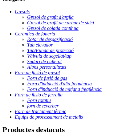
Gresols
Gresol de grafit d'argila
Gresol de grafit de carbur de silici
Gresol de colada contínua
Ceràmica de foneria
Rotor de desgasificació
Tub elevador
Tub/Funda de protecció
Vàlvula de segellat/tap
Sudari de cullerot
Altres personalitzats
Forn de fusió de gresol
Forn de fusió de gas
Forn d'inducció d'alta freqüència
Forn d'inducció de mitjana freqüència
Forn de fusió de ferralla
Forn rotatiu
forn de reverber
Forn de tractament tèrmic
Equips de processament de metalls
Productes destacats