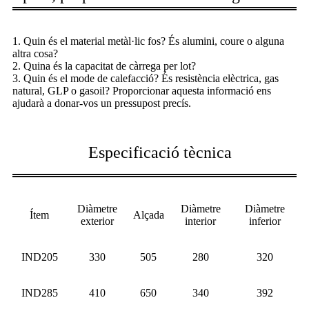
1. Quin és el material metàl·lic fos? És alumini, coure o alguna
altra cosa?
2. Quina és la capacitat de càrrega per lot?
3. Quin és el mode de calefacció? És resistència elèctrica, gas
natural, GLP o gasoil? Proporcionar aquesta informació ens
ajudarà a donar-vos un pressupost precís.
Especificació tècnica
Diàmetre
Diàmetre
Diàmetre
Ítem
Alçada
exterior
interior
inferior
IND205
330
505
280
320
IND285
410
650
340
392