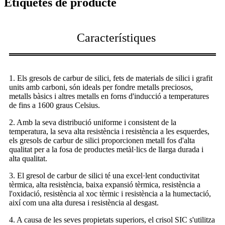
Etiquetes de producte
Característiques
1. Els gresols de carbur de silici, fets de materials de silici i grafit
units amb carboni, són ideals per fondre metalls preciosos,
metalls bàsics i altres metalls en forns d'inducció a temperatures
de fins a 1600 graus Celsius.
2. Amb la seva distribució uniforme i consistent de la
temperatura, la seva alta resistència i resistència a les esquerdes,
els gresols de carbur de silici proporcionen metall fos d'alta
qualitat per a la fosa de productes metàl·lics de llarga durada i
alta qualitat.
3. El gresol de carbur de silici té una excel·lent conductivitat
tèrmica, alta resistència, baixa expansió tèrmica, resistència a
l'oxidació, resistència al xoc tèrmic i resistència a la humectació,
així com una alta duresa i resistència al desgast.
4. A causa de les seves propietats superiors, el crisol SIC s'utilitza