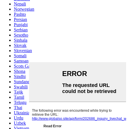
Nepali
Norwegian
Pashto
Persian
Punjabi
Serbian
Sesotho
Sinhala
Slovak
Slovenian
Somali
Samoan
Scots Gaelic
Shona
Sindhi
Sundanese
Swahili
Tajik
Tamil
Telugu
Thai
Ukrainian
Urdu
Uzbek
Vietnamese