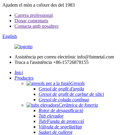
Ajudem el món a créixer des del 1983
Carrera professional
Donar comentaris
Contacta amb nosaltres
English
Assistència per correu electrònic
info@futmetal.com
Truca a l'assistència
+86-15726878155
Inici
Productes
Gresols
Gresol de grafit d'argila
Gresol de grafit de carbur de silici
Gresol de colada contínua
Ceràmica de foneria
Rotor de desgasificació
Tub elevador
Tub/Funda de protecció
Vàlvula de segellat/tap
Sudari de cullerot