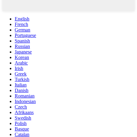
English
French
German
Portuguese
Spanish
Russian
Japanese
Korean
Arabic
Irish
Greek
Turkish
Italian
Danish
Romanian
Indonesian
Czech
Afrikaans
Swedish
Polish
Basque
Catalan