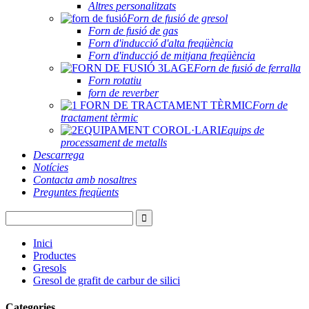
Altres personalitzats
Forn de fusió de gresol
Forn de fusió de gas
Forn d'inducció d'alta freqüència
Forn d'inducció de mitjana freqüència
Forn de fusió de ferralla
Forn rotatiu
forn de reverber
Forn de
tractament tèrmic
Equips de
processament de metalls
Descarrega
Notícies
Contacta amb nosaltres
Preguntes freqüents
Inici
Productes
Gresols
Gresol de grafit de carbur de silici
Categories