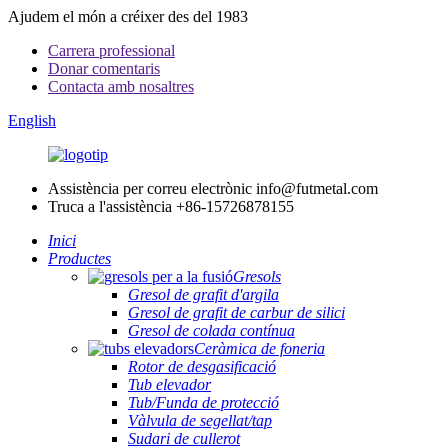
Ajudem el món a créixer des del 1983
Carrera professional
Donar comentaris
Contacta amb nosaltres
English
Assistència per correu electrònic
info@futmetal.com
Truca a l'assistència
+86-15726878155
Inici
Productes
Gresols
Gresol de grafit d'argila
Gresol de grafit de carbur de silici
Gresol de colada contínua
Ceràmica de foneria
Rotor de desgasificació
Tub elevador
Tub/Funda de protecció
Vàlvula de segellat/tap
Sudari de cullerot