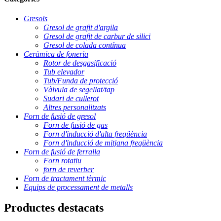
Gresols
Gresol de grafit d'argila
Gresol de grafit de carbur de silici
Gresol de colada contínua
Ceràmica de foneria
Rotor de desgasificació
Tub elevador
Tub/Funda de protecció
Vàlvula de segellat/tap
Sudari de cullerot
Altres personalitzats
Forn de fusió de gresol
Forn de fusió de gas
Forn d'inducció d'alta freqüència
Forn d'inducció de mitjana freqüència
Forn de fusió de ferralla
Forn rotatiu
forn de reverber
Forn de tractament tèrmic
Equips de processament de metalls
Productes destacats