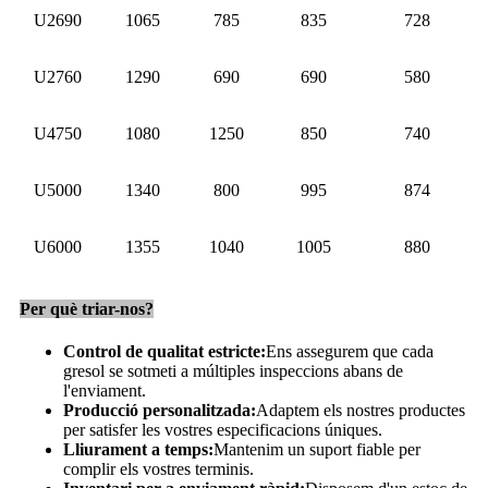
U2690
1065
785
835
728
U2760
1290
690
690
580
U4750
1080
1250
850
740
U5000
1340
800
995
874
U6000
1355
1040
1005
880
Per què triar-nos?
Control de qualitat estricte:
Ens assegurem que cada
gresol se sotmeti a múltiples inspeccions abans de
l'enviament.
Producció personalitzada:
Adaptem els nostres productes
per satisfer les vostres especificacions úniques.
Lliurament a temps:
Mantenim un suport fiable per
complir els vostres terminis.