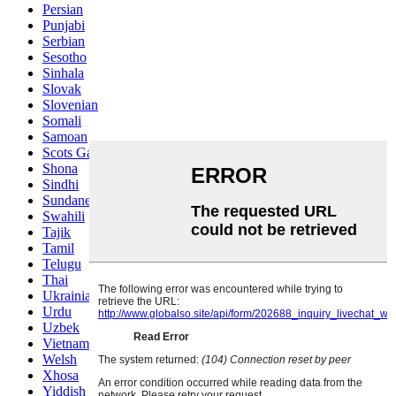
Persian
Punjabi
Serbian
Sesotho
Sinhala
Slovak
Slovenian
Somali
Samoan
Scots Gaelic
Shona
Sindhi
Sundanese
Swahili
Tajik
Tamil
Telugu
Thai
Ukrainian
Urdu
Uzbek
Vietnamese
Welsh
Xhosa
Yiddish