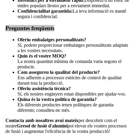
Inventari per a enviament ràpid:
Disposem d'un estoc de
mides populars llestos per a enviament immediat.
Confidencialitat garantida:
La teva informació es manté
segura i confidencial.
Preguntes freqüents
Oferiu embalatges personalitzats?
Sí, podem proporcionar embalatges personalitzats adaptats
a les vostres necessitats.
Quin és el vostre MOQ?
La nostra quantitat mínima de comanda varia segons el
producte.
Com assegureu la qualitat del producte?
Ens adherim a processos estrictes de control de qualitat
durant tota la producció.
Oferiu assistència tècnica?
Sí, els nostres enginyers estan disponibles per ajudar-vos.
Quina és la vostra política de garantia?
Els diferents productes tenen polítiques de garantia
diferents; consulteu-ne més.
Contacta amb nosaltres avui mateix
per descobrir com el
nostre
Gresol de fusió d'alumini
pot elevar els vostres processos
de fusió i augmentar l'eficiència de la vostra producció!