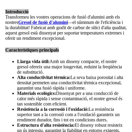
Introducció
Transformeu les vostres operacions de fusió d'alumini amb els
nostres
Gresol de fusió d'alumini
—el súmmum de l'eficiència i
la durabilitat! Fabricat amb grafit de carbur de silici d'alta qualitat,
aquest gresol està dissenyat per suportar temperatures extremes i
oferir un rendiment excepcional.
Característiques principals
Llarga vida útil:
Amb un disseny compacte, el nostre
gresol ofereix una major longevitat, reduint la freqüència
de substitució.
Alta conductivitat tèrmica:
La seva baixa porositat i alta
densitat permeten una conductivitat tèrmica excepcional,
garantint una fusió ràpida i uniforme.
Materials ecològics:
Dissenyat per a una conducció de
calor més ràpida i sense contaminació, el nostre gresol és
tan sostenible com eficient.
Resistència a la corrosió i l'oxidació:
La resistència
superior tant a la corrosió com a l'oxidació garanteix un
rendiment durador, fins i tot en condicions dures.
Estructura d'alta resistència:
El disseny robust resisteix
un ús intensiu, garantint la fiabilitat en entorns exigents.