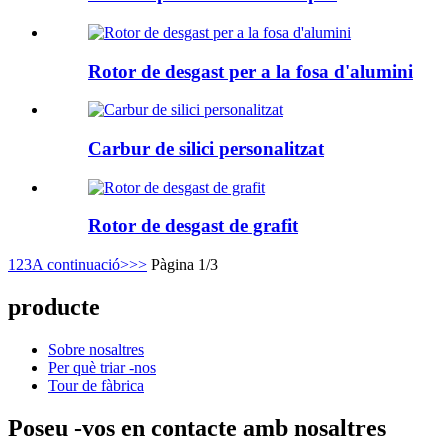
Rotor de desgast per a la fosa d'alumini
Carbur de silici personalitzat
Rotor de desgast de grafit
1
2
3
A continuació>
>>
Pàgina 1/3
producte
Sobre nosaltres
Per què triar -nos
Tour de fàbrica
Poseu -vos en contacte amb nosaltres