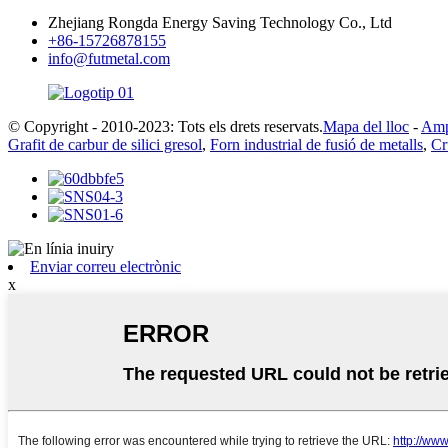
Zhejiang Rongda Energy Saving Technology Co., Ltd
+86-15726878155
info@futmetal.com
© Copyright - 2010-2023: Tots els drets reservats.
Mapa del lloc
-
Amp
Grafit de carbur de silici gresol
,
Forn industrial de fusió de metalls
,
Cr
Enviar correu electrònic
x