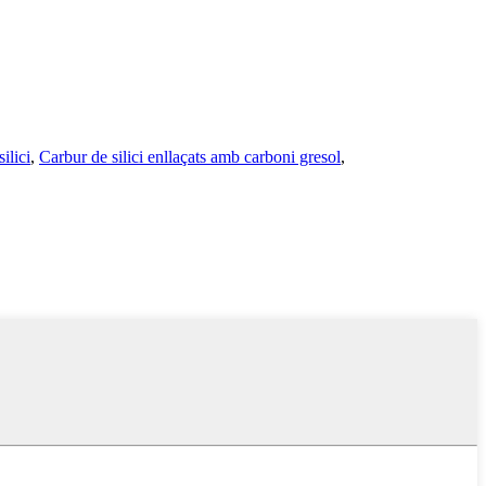
ilici
,
Carbur de silici enllaçats amb carboni gresol
,