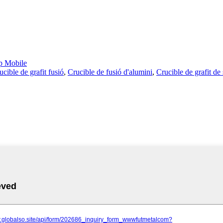
 Mobile
ucible de grafit fusió
,
Crucible de fusió d'alumini
,
Crucible de grafit de s