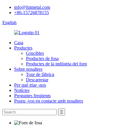
info@futmetal.com
+86-15726878155
English
Casa
Productes
Grucibles
Productes de fosa
Productes de la indústria del forn
Sobre nosaltres
Tour de fàbrica
Descarregar
Per què triar -nos
Notícies
Preguntes freqüents
Poseu -vos en contacte amb nosaltres