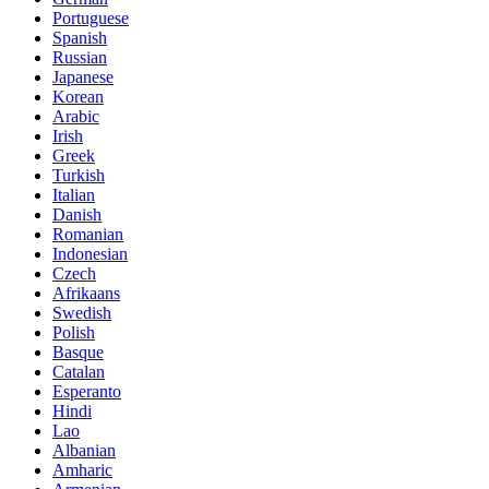
Portuguese
Spanish
Russian
Japanese
Korean
Arabic
Irish
Greek
Turkish
Italian
Danish
Romanian
Indonesian
Czech
Afrikaans
Swedish
Polish
Basque
Catalan
Esperanto
Hindi
Lao
Albanian
Amharic